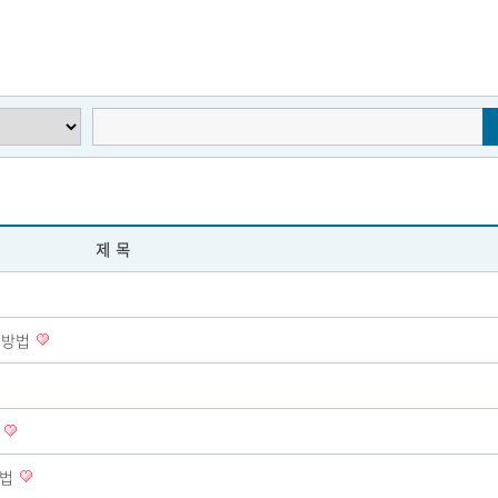
제목
출 방법
비
방법