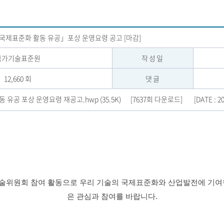
0년「국제표준화 활동 유공」포상 운영요령 공고 [마감]
국가기술표준원
작성일
12,660 회
댓글
 유공 포상 운영요령 재공고.hwp (35.5K)
[7637회 다운로드]
[DATE : 2
, 기술위원회 참여 활동으로 우리 기술의 국제표준화와 산업발전에 기
은 관심과 참여를 바랍니다.