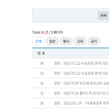
Total
66
건 / 3 페이지
전체
일반
행사
교육
공지
번호
34
일반
[ISO/TC122 수송포장 분야] ISO
33
일반
[ISO/TC122 수송포장 분야] ISO 
32
일반
[ISO/TC47 반도체 분야] IEC 62
31
일반
[ISO/TC61 플라스틱 분야] ISO 
30
일반
2021년도 2차 『국제표준화 회